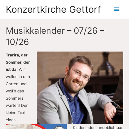
Konzertkirche Gettorf
Hau
Musikkalender – 07/26 –
10/26
Trarira, der
Sommer, der
ist da!
Wir
wollen in den
Garten und
woll’n des
Sommers
warten! Der
kleine Text
eines
Kinderliedes, angeblich gar