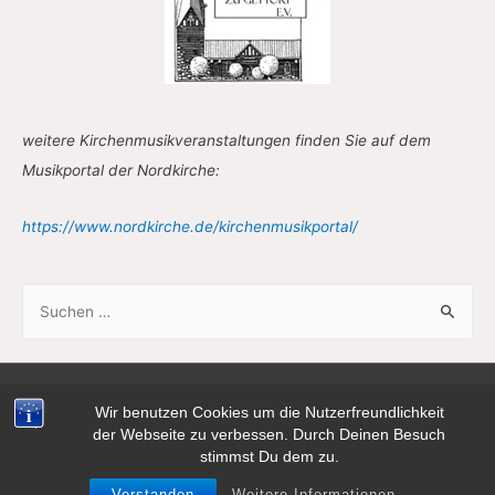
weitere Kirchenmusikveranstaltungen finden Sie auf dem
Musikportal der Nordkirche:
https://www.nordkirche.de/kirchenmusikportal/
S
u
c
h
Copyright © 2026
Konzertkirche Gettorf
| Powered by
Astra
Wir benutzen Cookies um die Nutzerfreundlichkeit
e
der Webseite zu verbessen. Durch Deinen Besuch
WordPress-Theme
n
stimmst Du dem zu.
n
Impressum / Haftungsausschluss / Datenschutz
Verstanden
Weitere Informationen