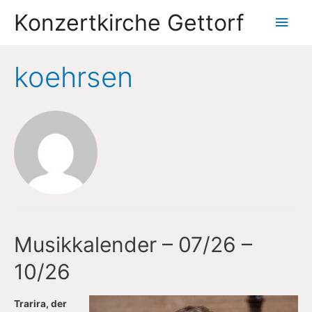
Konzertkirche Gettorf
Hau
koehrsen
Musikkalender – 07/26 –
10/26
Trarira, der